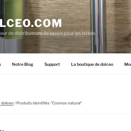
LCEO.COM
eur de distributeurs de savon pour les hôtels
s
Notre Blog
Support
La boutique de dolceo
Mo
 dolceo
/ Produits identifiés “Cosmos natural”