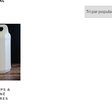
AL
RPS &
INÉ
TRES