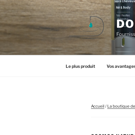
Aller
au
contenu
DO
principal
Fourniss
Le plus produit
Vos avantage
Accueil
/
La boutique de