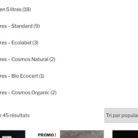
18
n 5 litres
18
produits
9
itres – Standard
9
produits
3
tres – Ecolabel
3
produits
2
itres – Cosmos Natural
2
produits
1
tres – Bio Ecocert
1
produit
2
itres – Cosmos Organic
2
produits
Trié
r 45 résultats
par
popularité
PROMO !