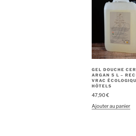
va
L
o
p
ê
c
s
la
p
d
GEL DOUCHE CER
p
ARGAN 5 L – RE
VRAC ÉCOLOGIQ
HÔTELS
47,90
€
Ajouter au panier