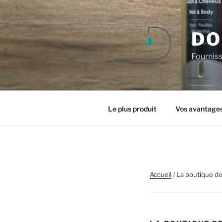
Aller
au
contenu
DO
principal
Fourniss
Le plus produit
Vos avantage
Accueil
/ La boutique d