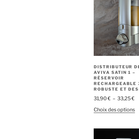
DISTRIBUTEUR D
AVIVA SATIN 1 –
RÉSERVOIR
RECHARGEABLE 
ROBUSTE ET DES
P
31,90
€
–
33,25
€
d
C
Choix des options
pr
p
3
a
à
p
3