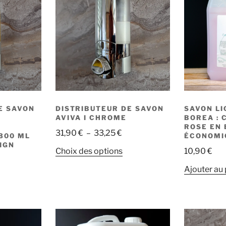
E SAVON
DISTRIBUTEUR DE SAVON
SAVON LI
AVIVA I CHROME
BOREA : 
ROSE EN 
Plage
31,90
€
–
33,25
€
300 ML
ÉCONOMI
de
IGN
Ce
Choix des options
10,90
€
prix :
lage
produit
31,90 €
Ajouter au 
e
a
e
à
ix :
plusieurs
roduit
33,25 €
1,90 €
variations.
Les
lusieurs
3,25 €
options