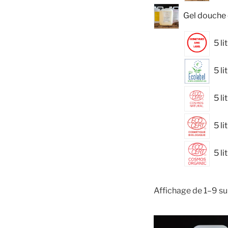
Gel douche e
5 l
5 li
5 l
5 li
5 l
Affichage de 1–9 su