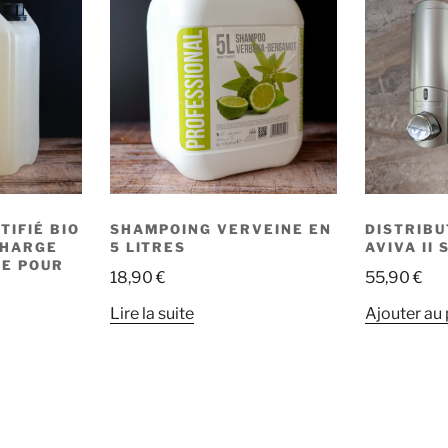
riations.
peuvent
es
être
ptions
choisies
euvent
sur
tre
la
hoisies
page
ur
du
produit
age
u
TIFIÉ BIO
SHAMPOING VERVEINE EN
DISTRIBU
roduit
CHARGE
5 LITRES
AVIVA II 
UE POUR
18,90
€
55,90
€
Lire la suite
Ajouter au 