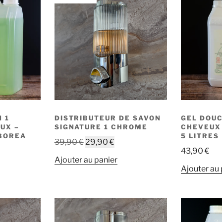
 1
DISTRIBUTEUR DE SAVON
GEL DOU
UX –
SIGNATURE 1 CHROME
CHEVEUX 
 BOREA
5 LITRES
Le
Le
39,90
€
29,90
€
43,90
€
prix
prix
Ajouter au panier
initial
actuel
Ajouter au 
était :
est :
39,90 €.
29,90 €.