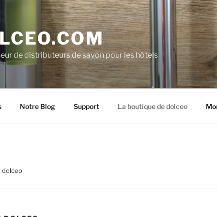
LCEO.COM
eur de distributeurs de savon pour les hôtels
s
Notre Blog
Support
La boutique de dolceo
Mo
e dolceo