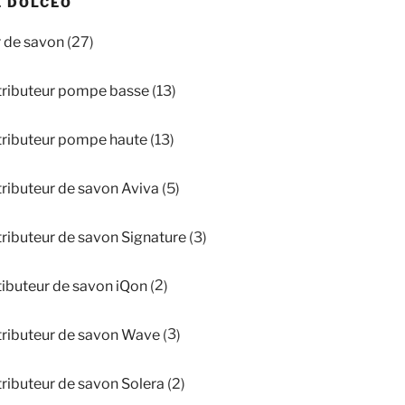
E DOLCEO
27
r de savon
27
produits
13
tributeur pompe basse
13
produits
13
tributeur pompe haute
13
produits
5
tributeur de savon Aviva
5
produits
3
tributeur de savon Signature
3
produits
2
tibuteur de savon iQon
2
produits
3
tributeur de savon Wave
3
produits
2
tributeur de savon Solera
2
produits