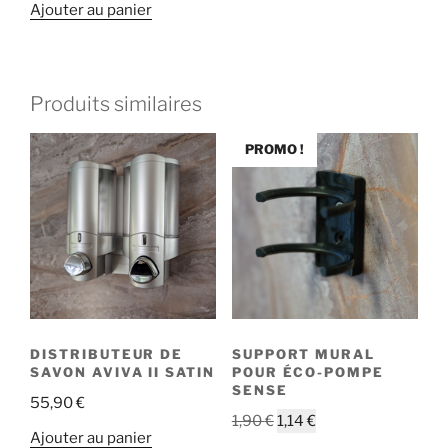
Ajouter au panier
Produits similaires
PROMO !
DISTRIBUTEUR DE
SUPPORT MURAL
SAVON AVIVA II SATIN
POUR ÉCO-POMPE
SENSE
55,90
€
Le
Le
1,90
€
1,14
€
Ajouter au panier
prix
prix