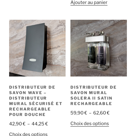
Ajouter au panier
initial
actuel
était :
est :
1,90 €.
1,14 €.
DISTRIBUTEUR DE
DISTRIBUTEUR DE
SAVON WAVE –
SAVON MURAL
DISTRIBUTEUR
SOLERA II SATIN
MURAL SÉCURISÉ ET
RECHARGEABLE
RECHARGEABLE
Plage
59,90
€
–
62,60
€
POUR DOUCHE
de
Ce
Plage
Choix des options
42,90
€
–
44,25
€
prix :
produit
de
Ce
59,90 €
Choix des options