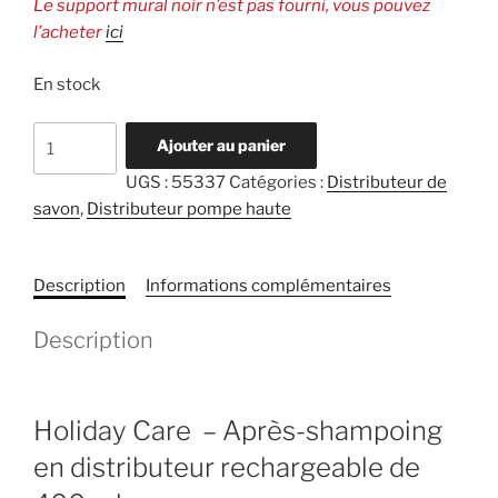
Le support mural noir n’est pas fourni, vous pouvez
l’acheter
ici
En stock
quantité
Ajouter au panier
de
UGS :
55337
Catégories :
Distributeur de
Holiday
savon
,
Distributeur pompe haute
care
-
Conditionneur
Description
Informations complémentaires
en
flacon
Description
de
400
ml
Holiday Care – Après-shampoing
en distributeur rechargeable de