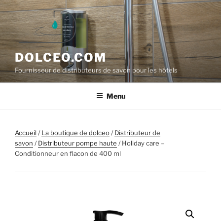
Aller
au
contenu
principal
DOLCEO.COM
Fournisseur de distributeurs de savon pour les hôtels
Menu
Accueil
/
La boutique de dolceo
/
Distributeur de
savon
/
Distributeur pompe haute
/ Holiday care –
Conditionneur en flacon de 400 ml