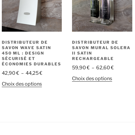
DISTRIBUTEUR DE
DISTRIBUTEUR DE
SAVON WAVE SATIN
SAVON MURAL SOLERA
450 ML : DESIGN
II SATIN
SÉCURISÉ ET
RECHARGEABLE
ÉCONOMIES DURABLES
Plage
59,90
€
–
62,60
€
Plage
42,90
€
–
44,25
€
de
Ce
Choix des options
de
prix :
Ce
Choix des options
produit
prix :
59,90 €
produit
a
42,90 €
à
a
plusieurs
à
62,60 €
plusieurs
variations
44,25 €
variations.
Les
Les
options
options
peuvent
peuvent