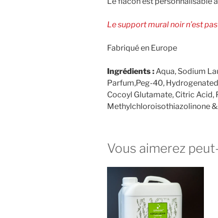
Le flacon est personnalisable à 
Le support mural noir n’est pas
Fabriqué en Europe
Ingrédients :
Aqua, Sodium Lau
Parfum,Peg-40, Hydrogenated C
Cocoyl Glutamate, Citric Acid,
Methylchloroisothiazolinone &
Vous aimerez peut