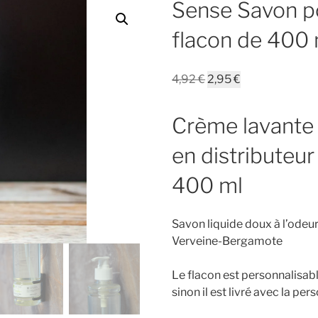
Sense Savon po
flacon de 400 
Le
Le
4,92
€
2,95
€
prix
prix
initial
actuel
Crème lavante 
était :
est :
4,92 €.
2,95 €.
en distributeu
400 ml
Savon liquide doux à l’odeur
Verveine-Bergamote
Le flacon est personnalisab
sinon il est livré avec la pe