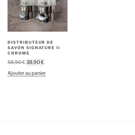
DISTRIBUTEUR DE
SAVON SIGNATURE II
CHROME
Le
Le
58,90
€
38,90
€
prix
prix
Ajouter au panier
initial
actuel
était :
est :
58,90 €.
38,90 €.
.