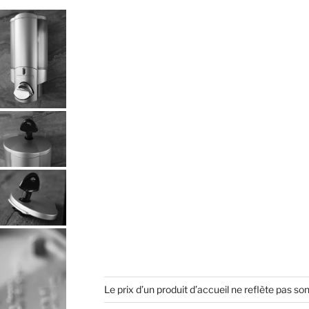
être
être
choisies
choisies
sur
sur
la
la
page
page
du
du
produit
produit
Le prix d’un produit d’accueil ne reflète pas son