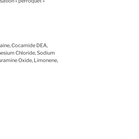
isation « perroquet »
taine, Cocamide DEA,
nesium Chloride, Sodium
auramine Oxide, Limonene,