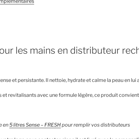
omplémentaires
en
flacon
de
400
ml
ur les mains en distributeur rec
ense et persistante. Il nettoie, hydrate et calme la peau en lui
 et revitalisants avec une formule légère, ce produit convient
ge en
5 litres Sense – FRESH
pour remplir vos distributeurs