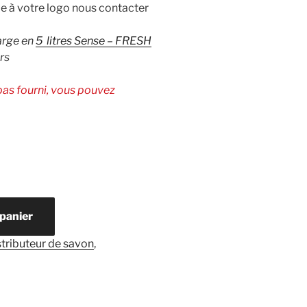
le à votre logo nous contacter
harge en
5 litres Sense – FRESH
rs
pas fourni, vous pouvez
 panier
stributeur de savon
,