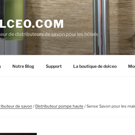
LCEO.COM
eur de distributeurs de savon pour les hôtels
s
Notre Blog
Support
La boutique de dolceo
Mo
ributeur de savon
/
Distributeur pompe haute
/ Sense Savon pour les mai