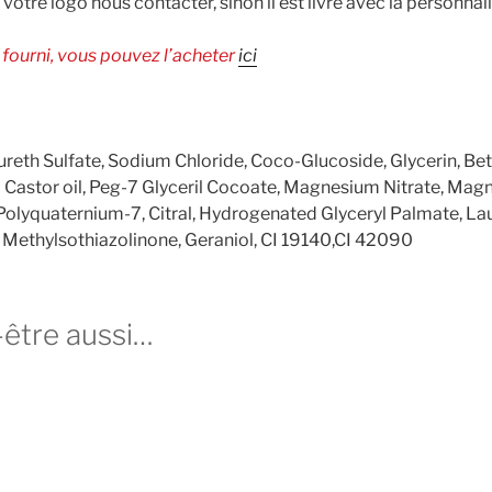
votre logo nous contacter, sinon il est livré avec la personnal
 fourni, vous pouvez l’acheter
ici
reth Sulfate, Sodium Chloride, Coco-Glucoside, Glycerin, Be
astor oil, Peg-7 Glyceril Cocoate, Magnesium Nitrate, Mag
 Polyquaternium-7, Citral, Hydrogenated Glyceryl Palmate, L
 Methylsothiazolinone, Geraniol, CI 19140,CI 42090
-être aussi…