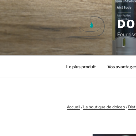
Aller
au
contenu
DO
principal
Fourniss
Le plus produit
Vos avantage
Accueil
/
La boutique de dolceo
/
Dist