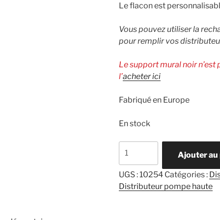
Le flacon est personnalisab
Vous pouvez utiliser la rec
pour remplir vos distributeu
Le support mural noir n’est 
l’
acheter ici
Fabriqué en Europe
En stock
quantité
Ajouter au
de
Sense
UGS :
10254
Catégories :
Di
Savon
Distributeur pompe haute
pour
les
mains