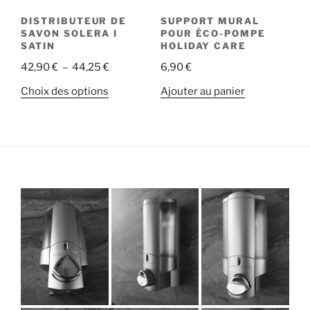
DISTRIBUTEUR DE
SUPPORT MURAL
SAVON SOLERA I
POUR ÉCO-POMPE
SATIN
HOLIDAY CARE
Plage
42,90
€
–
44,25
€
6,90
€
de
Ce
Choix des options
Ajouter au panier
prix :
produit
42,90 €
a
à
plusieurs
44,25 €
variations.
Les
options
peuvent
être
choisies
sur
la
page
du