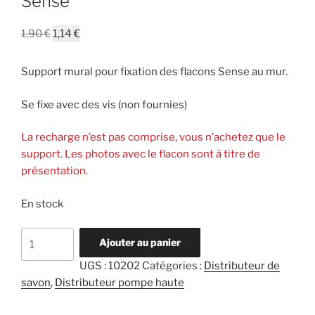
Sense
Le
Le
1,90
€
1,14
€
prix
prix
initial
actuel
Support mural pour fixation des flacons Sense au mur.
était :
est :
1,90 €.
1,14 €.
Se fixe avec des vis (non fournies)
La recharge n’est pas comprise, vous n’achetez que le
support. Les photos avec le flacon sont à titre de
présentation.
En stock
quantité
Ajouter au panier
de
UGS :
10202
Catégories :
Distributeur de
Support
savon
,
Distributeur pompe haute
mural
pour