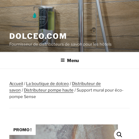
Aller
au
contenu
principal
DOLCEO.COM
Fournisseur de distributeurs de savon pour les hôtels
Menu
Accueil
/
La boutique de dolceo
/
Distributeur de
savon
/
Distributeur pompe haute
/ Support mural pour éco-
pompe Sense
PROMO !