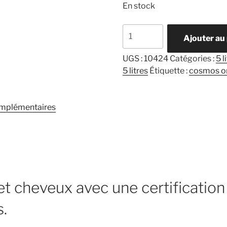
En stock
quantité
Ajouter au
de
Botanika
UGS :
10424
Catégories :
5 l
Gel
5 litres
Étiquette :
cosmos o
douche
Corps
et
omplémentaires
cheveux
Ecolabelisé
en
5
litres
et cheveux avec une certification
s.