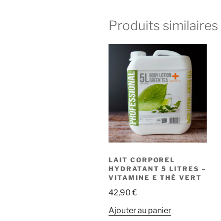
à
plusieurs
33,25 €
variations.
Produits similaires
Les
options
peuvent
être
choisies
sur
la
page
du
produit
LAIT CORPOREL
HYDRATANT 5 LITRES –
VITAMINE E THÉ VERT
42,90
€
Ajouter au panier