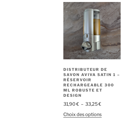
DISTRIBUTEUR DE
SAVON AVIVA SATIN 1 –
RÉSERVOIR
RECHARGEABLE 300
ML ROBUSTE ET
DESIGN
Plage
31,90
€
–
33,25
€
de
Ce
Choix des options
prix :
produit
31,90 €
a