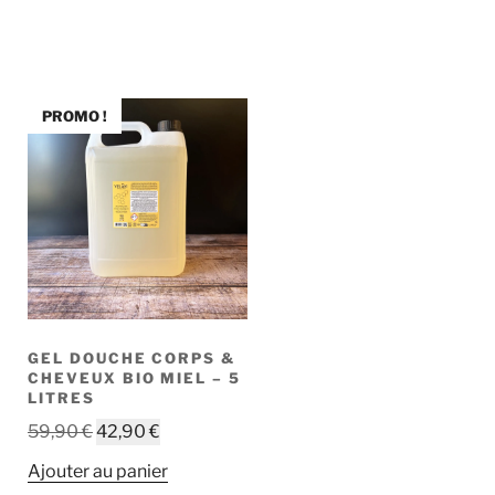
PROMO !
GEL DOUCHE CORPS &
CHEVEUX BIO MIEL – 5
LITRES
Le
Le
59,90
€
42,90
€
prix
prix
Ajouter au panier
initial
actuel