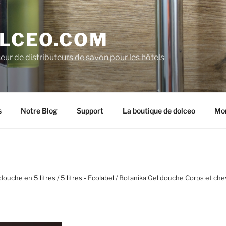
LCEO.COM
eur de distributeurs de savon pour les hôtels
s
Notre Blog
Support
La boutique de dolceo
Mo
douche en 5 litres
/
5 litres - Ecolabel
/ Botanika Gel douche Corps et chev