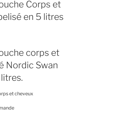
ouche Corps et
lisé en 5 litres
ouche corps et
ié Nordic Swan
itres.
corps et cheveux
Amande