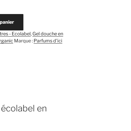
 panier
itres - Ecolabel
,
Gel douche en
rganic
Marque :
Parfums d'ici
 écolabel en