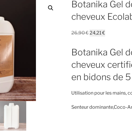
Botanika Gel d
cheveux Ecolabe
Le
Le
26,90
€
24,21
€
prix
prix
initial
actuel
Botanika Gel d
était :
est :
26,90 €.
24,21 €.
cheveux certif
en bidons de 5 l
Utilisation pour les mains, 
Senteur dominante,Coco-