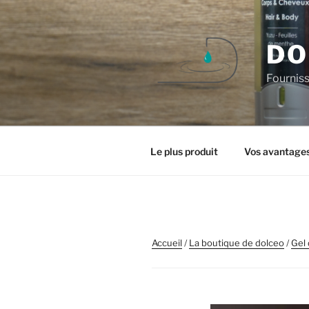
Aller
au
contenu
DO
principal
Fourniss
Le plus produit
Vos avantage
Accueil
/
La boutique de dolceo
/
Gel 