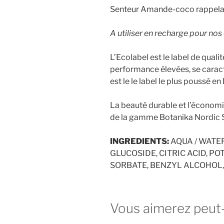
Senteur Amande-coco rappelant
A utiliser en recharge pour nos
L’Ecolabel est le label de qual
performance élevées, se caract
est le le label le plus poussé en
La beauté durable et l’économie
de la gamme Botanika Nordic 
INGREDIENTS:
AQUA / WATE
GLUCOSIDE, CITRIC ACID, P
SORBATE, BENZYL ALCOHOL,
Vous aimerez peut